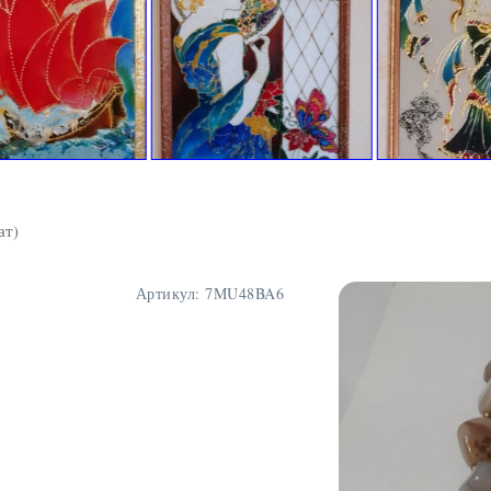
ат)
Артикул:
7MU48BA6