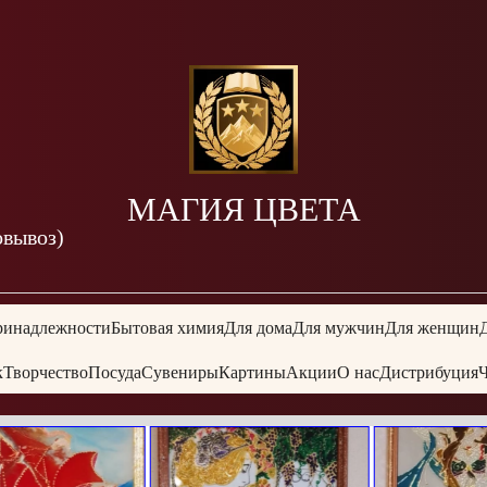
МАГИЯ ЦВЕТА
овывоз)
ринадлежности
Бытовая химия
Для дома
Для мужчин
Для женщин
к
Творчество
Посуда
Сувениры
Картины
Акции
О нас
Дистрибуция
Ч