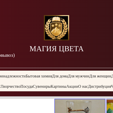
МАГИЯ ЦВЕТА
овывоз)
ринадлежности
Бытовая химия
Для дома
Для мужчин
Для женщин
к
Творчество
Посуда
Сувениры
Картины
Акции
О нас
Дистрибуция
Ч