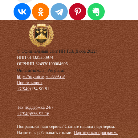
© Официальный сайт ИП Т.В. Дюба 2022г.
ИНН
6
14325253974
ОГРНИП
324930100004695
Онлайн-школа "Результат"
https://mymiruspeha999.ru/
Прием заявок
+7(949)
134-90-91
Т
ех.поддержка
24/7
+7(949)556-92-16
Понравился наш сервис? Станьте нашим партнером.
Начните зарабатывать с нами.
Партнерская программа